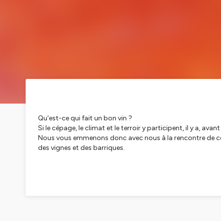
Qu'est-ce qui fait un bon vin ?
Si le cépage, le climat et le terroir y participent, il y a, av
Nous vous emmenons donc avec nous à la rencontre de ces h
des vignes et des barriques.
Le Bon Grain de l'Ivresse, le podcast vin
Hébergé par Ausha. Visitez
ausha.co/politique-de-confiden