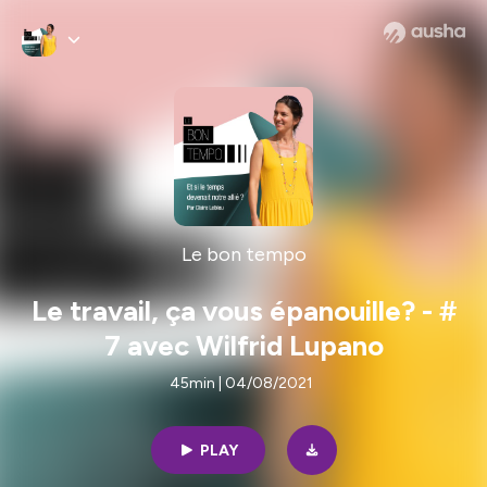
Le bon tempo
Le travail, ça vous épanouille? - #
7 avec Wilfrid Lupano
45min | 04/08/2021
PLAY