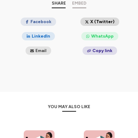
🎧 Ce podcast, c’est un peu ma thérapie bienveillante
SHARE
EMBED
pour prendre du recul, me recharger en énergie, et
repartir dans la bonne direction (et pour longtemps
cette-fois ci.) ☀
Facebook
X (Twitter)
J'avais envie de vous le partager, pour notre bien-être à
LinkedIn
WhatsApp
tous.
Merci infiniment à @
Mounika
🎵
Email
Copy link
💬 Retrouvez la communauté des résisTemps sur
Instagram @lebontempo.podcast.
Et abonnez-vous au podcast 🤩
Hébergé par Ausha. Visitez
ausha.co/politique-de-
confidentialite
pour plus d'informations.
YOU MAY ALSO LIKE