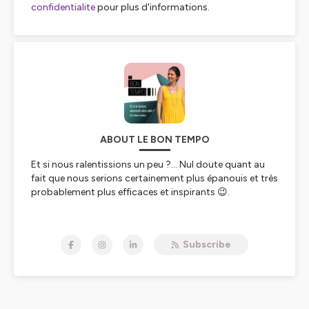
confidentialite
pour plus d'informations.
ABOUT LE BON TEMPO
Et si nous ralentissions un peu ?... Nul doute quant au
fait que nous serions certainement plus épanouis et très
probablement plus efficaces et inspirants 😉.
Je suis Claire Lebleu, exploratrice des justes temps et
créatrice de ce podcast dans lequel j’interroge des
Subscribe
personnes engagées et épanouies, qui me parlent de
leur rapport au temps, de leurs expériences et
motivations à vivre des rythmes plus respectueux de
leur personne mais aussi du vivant.