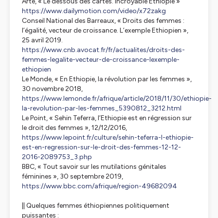
Arte, « Le dessous des cartes. Incroyable Ethiopie »
https://www.dailymotion.com/video/x72zakg
Conseil National des Barreaux, « Droits des femmes :
l’égalité, vecteur de croissance. L’exemple Ethiopien »,
25 avril 2019.
https://www.cnb.avocat.fr/fr/actualites/droits-des-
femmes-legalite-vecteur-de-croissance-lexemple-
ethiopien
Le Monde, « En Ethiopie, la révolution par les femmes »,
30 novembre 2018,
https://www.lemonde.fr/afrique/article/2018/11/30/ethiopie-
la-revolution-par-les-femmes_5390812_3212.html
Le Point, « Sehin Teferra, l’Ethiopie est en régression sur
le droit des femmes », 12/12/2016,
https://www.lepoint.fr/culture/sehin-teferra-l-ethiopie-
est-en-regression-sur-le-droit-des-femmes-12-12-
2016-2089753_3.php
BBC, « Tout savoir sur les mutilations génitales
féminines », 30 septembre 2019,
https://www.bbc.com/afrique/region-49682094
|| Quelques femmes éthiopiennes politiquement
puissantes :