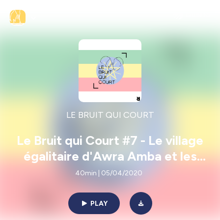
LE BRUIT QUI COURT
Le Bruit qui Court #7 - Le village
égalitaire d'Awra Amba et les
Mutilations génitales féminines
40min | 05/04/2020
PLAY