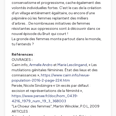
conservatisme et progressisme, cache également des
volontés individuelles fortes. C’est le cas de la création
d’un village entièrement égalitaire, ou encore d’une
pépinière où les femmes replantent des milliers
d’arbres… De nombreuses initiatives de femmes
résistantes aux oppressions sont à découvrir dans ce
nouvel épisode du Bruit qui court !
La gronde des femmes monte partout dans le monde,
tu l’entends ?
Références
:
OUVRAGES
:
Cairn info,
Armelle Andro
et
Marie Lesclingand
, « Les
mutilations génitales féminines. État des lieux et des
connaissances »,
https://www.cairn.info/revue-
population-2016-2-page-224.htm
Persée, Nicole Sindzingre « Un excès par défaut :
excision et représentations de la féminité »,
https://www.persee.fr/doc/hom_0439-
4216_1979_num_19_3_368003
"Le Choeur des femmes", Martin Winckler, P.O.L, 2009
ARTICLES :