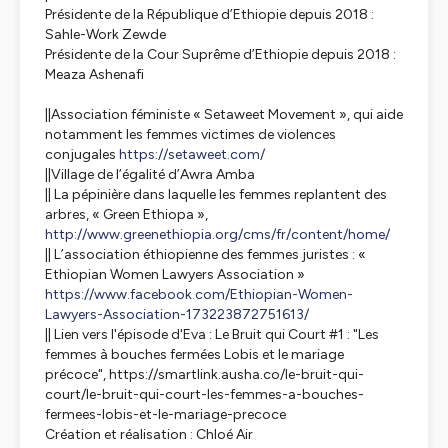
Présidente de la République d’Ethiopie depuis 2018 :
Sahle-Work Zewde
Présidente de la Cour Suprême d’Ethiopie depuis 2018 :
Meaza Ashenafi
||Association féministe « Setaweet Movement », qui aide
notamment les femmes victimes de violences
conjugales
https://setaweet.com/
||Village de l’égalité d’Awra Amba
|| La pépinière dans laquelle les femmes replantent des
arbres, « Green Ethiopa »,
http://www.greenethiopia.org/cms/fr/content/home/
|| L’association éthiopienne des femmes juristes : «
Ethiopian Women Lawyers Association »
https://www.facebook.com/Ethiopian-Women-
Lawyers-Association-173223872751613/
|| Lien vers l'épisode d'Eva : Le Bruit qui Court #1 : "Les
femmes à bouches fermées Lobis et le mariage
précoce", https://smartlink.ausha.co/le-bruit-qui-
court/le-bruit-qui-court-les-femmes-a-bouches-
fermees-lobis-et-le-mariage-precoce
Création et réalisation : Chloé Air