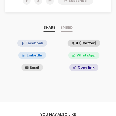
Subscribe
Hébergé par Ausha. Visitez
ausha.co/politique-de-
confidentialite
pour plus d'informations.
SHARE
EMBED
Facebook
X (Twitter)
LinkedIn
WhatsApp
Email
Copy link
YOU MAY ALSO LIKE