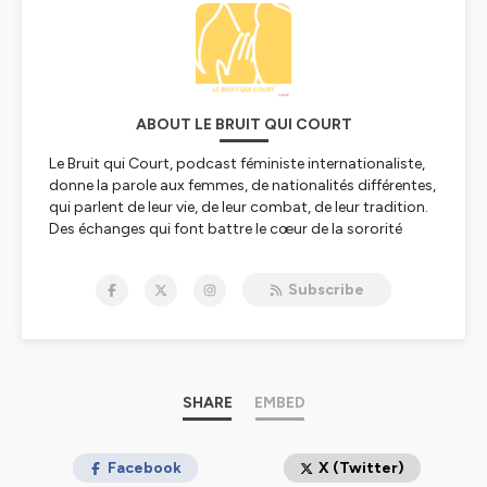
ABOUT LE BRUIT QUI COURT
Le Bruit qui Court, podcast féministe internationaliste,
donne la parole aux femmes, de nationalités différentes,
qui parlent de leur vie, de leur combat, de leur tradition.
Des échanges qui font battre le cœur de la sororité
internationale. La gronde des femmes monte partout
dans le monde, tu l’entends ?
Subscribe
Hébergé par Ausha. Visitez
ausha.co/politique-de-
confidentialite
pour plus d'informations.
SHARE
EMBED
Facebook
X (Twitter)