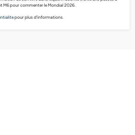
 et M6 pour commenter le Mondial 2026.
tialite
pour plus d'informations.
SHARE
EMBED
Facebook
X (Twitter)
LinkedIn
WhatsApp
Email
Copy link