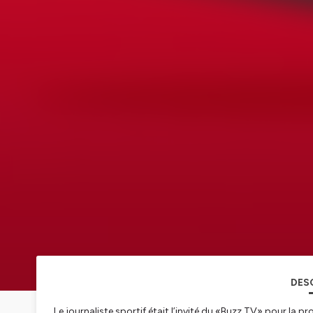
DES
Le journaliste sportif était l’invité du «Buzz TV» pour la p