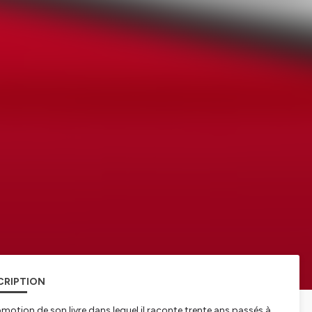
CRIPTION
romotion de son livre dans lequel il raconte trente ans passés à