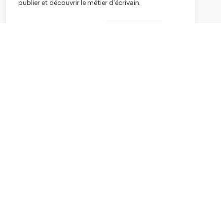
publier et découvrir le métier d'écrivain.
Je m'appelle Ingrid, je suis auteure et diplômée en
écriture créative. Ce podcast est produit par l'école
Subscribe
d'écriture en ligne
jecrisunroman.eu
, qui a
accompagné plus de 2000 auteurs dans l'écriture
du livre de leurs rêves !
Hébergé par Ausha. Visitez
ausha.co/politique-de-
confidentialite
pour plus d'informations.