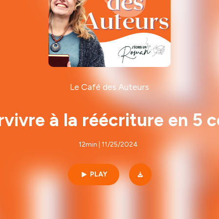
Le Café des Auteurs
rvivre à la réécriture en 5 c
12min | 11/25/2024
PLAY