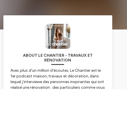
ABOUT LE CHANTIER - TRAVAUX ET
RÉNOVATION
Avec plus d'un million d'écoutes, Le Chantier est le
1er podcast maison, travaux et décoration, dans
lequel j’interviewe des personnes inspirantes qui ont
réalisé une rénovation : des particuliers comme vous
et moi, ou des décorateurs, entrepreneurs,
architectes, bref, des gens qui ont connu ou qui
Subscribe
connaissent encore la vie de chantier. Mon objectif ?
Offrir plein de conseils concrets et d’astuces à tous
ceux qui se lancent dans les travaux : conseils pour
faire soi-même, contacts d’artisans, bonnes