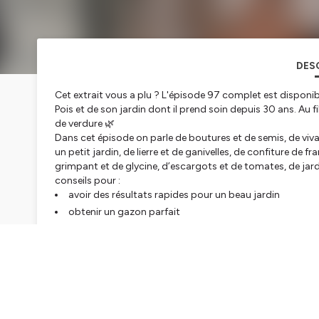
DES
Cet extrait vous a plu ? L'épisode 97 complet est disponible
Pois et de son jardin dont il prend soin depuis 30 ans. Au f
de verdure 🌿
Dans cet épisode on parle de boutures et de semis, de viva
un petit jardin, de lierre et de ganivelles, de confiture de f
grimpant et de glycine, d’escargots et de tomates, de jar
conseils pour :
avoir des résultats rapides pour un beau jardin
obtenir un gazon parfait
choisir les meilleurs outils pour jardiner
réussir son potager
mais aussi bien tailler un rosier, s’occuper d’un hortensi
des limaces, et 1000 autres astuces tout au long de cet é
Bonne écoute !