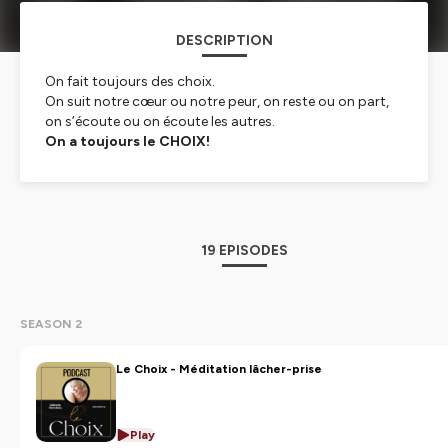
DESCRIPTION
On fait toujours des choix.
On suit notre cœur ou notre peur, on reste ou on part,
on s’écoute ou on écoute les autres.
On a toujours le CHOIX!
Je m’appelle Mélanie Riendeau et vous écoutez le
podcast :
LE CHOIX
Hébergé par Ausha. Visitez
ausha.co/politique-de-
confidentialite
pour plus d'informations.
19 EPISODES
SEASON 2
Le Choix - Méditation lâcher-prise
Play