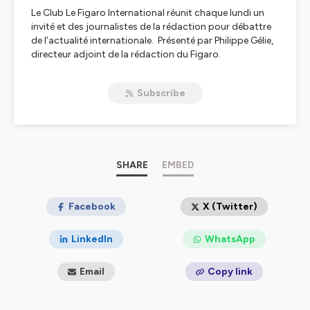
Le Club Le Figaro International réunit chaque lundi un
invité et des journalistes de la rédaction pour débattre
de l’actualité internationale. Présenté par Philippe Gélie,
directeur adjoint de la rédaction du Figaro.
Son podcast est disponible dès le lendemain, chaque
Subscribe
mardi matin.
Hébergé par Ausha. Visitez
ausha.co/politique-de-
confidentialite
pour plus d'informations.
SHARE
EMBED
Facebook
X (Twitter)
LinkedIn
WhatsApp
Email
Copy link