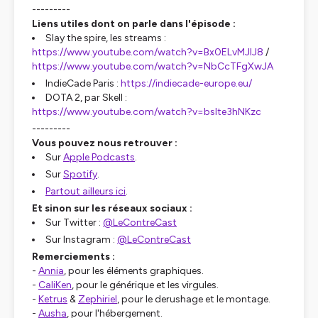
---------
Liens utiles dont on parle dans l'épisode :
Slay the spire, les streams :
https://www.youtube.com/watch?v=Bx0ELvMJIJ8
/
https://www.youtube.com/watch?v=NbCcTFgXwJA
IndieCade Paris :
https://indiecade-europe.eu/
DOTA 2, par Skell :
https://www.youtube.com/watch?v=bsIte3hNKzc
---------
Vous pouvez nous retrouver :
Sur
Apple Podcasts
.
Sur
Spotify
.
Partout ailleurs ici
.
Et sinon sur les réseaux sociaux :
Sur Twitter :
@LeContreCast
Sur Instagram :
@LeContreCast
Remerciements :
-
Annia
, pour les éléments graphiques.
-
CaliKen
, pour le générique et les virgules.
-
Ketrus
&
Zephiriel
, pour le derushage et le montage.
-
Ausha
, pour l'hébergement.