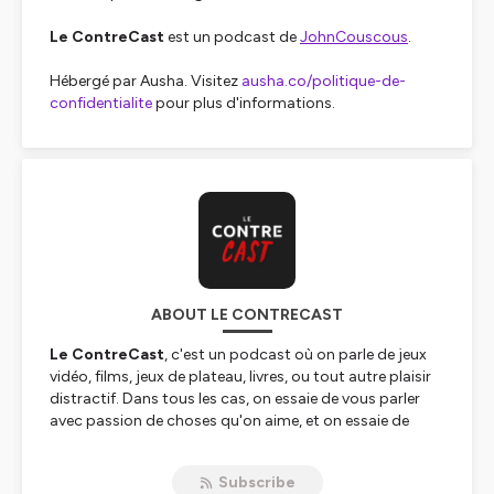
Le ContreCast
est un podcast de
JohnCouscous
.
Hébergé par Ausha. Visitez
ausha.co/politique-de-
confidentialite
pour plus d'informations.
ABOUT LE CONTRECAST
Le ContreCast
, c'est un podcast où on parle de jeux
vidéo, films, jeux de plateau, livres, ou tout autre plaisir
distractif. Dans tous les cas, on essaie de vous parler
avec passion de choses qu'on aime, et on essaie de
vous donner envie !
Chaque mois, retrouvez
Annia, Aylee, Ketrus, Peechy
Subscribe
et
Zephiriel
vous parler des différents sujets.