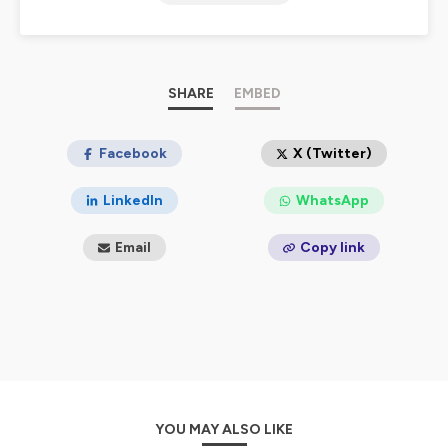
Abonnez vous, c'est gratuit ;)
Le ContreCast
est un podcast de
JohnCouscous
.
Hébergé par Ausha. Visitez
SHARE
ausha.co/politique-de-
EMBED
confidentialite
pour plus d'informations.
Facebook
X (Twitter)
LinkedIn
WhatsApp
Email
Copy link
YOU MAY ALSO LIKE