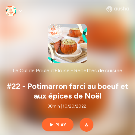
Le Cul de Poule d'Éloïse - Recettes de cuisine
#22 - Potimarron farci au boeuf et
aux épices de Noël
38min | 10/20/2022
PLAY