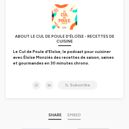
ABOUT LE CUL DE POULE D'ÉLOÏSE - RECETTES DE
CUISINE
Le Cul de Poule d'Eloïse, le podcast pour cuisiner
avec Éloïse Monziès des recettes de saison, saines
et gourmandes en 30 minutes chrono.
Chaque semaine, vous allez découvrir une nouvelle
recette à écouter pour cuisiner les mains libres ! Cuisiner
Subscribe
à l’oreille, sans image et références visuelles, c'est une
toute autre expérience culinaire, plus libre et simple.
Dans chaque recette, la cheffe vous donnera des
conseils et les meilleures astuces pour couper vos
légumes, saisir votre viande, cuire à la perfection vos
SHARE
EMBED
cookies… mais surtout, elle cuisinera avec vous !