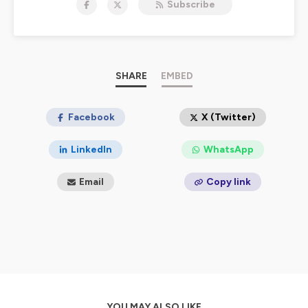
Subscribe
“pourquoi pas moi ?”
Élodie Chabrol
, qui a elle-même été chercheuse, est
allée à leur rencontre. Voici leurs histoires.
Le déclic est un podcast signé
TheMetaNews
, le
journal des chercheurs, en partenariat avec
SHARE
EMBED
Bpifrance
.
Hébergé par Ausha. Visitez
ausha.co/politique-de-
confidentialite
Facebook
pour plus d'informations.
X (Twitter)
LinkedIn
WhatsApp
Email
Copy link
YOU MAY ALSO LIKE