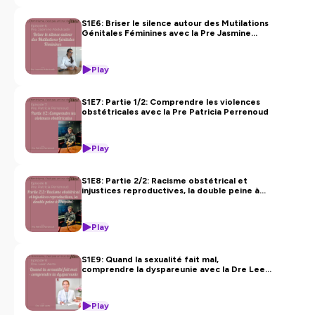
S1E6: Briser le silence autour des Mutilations
Génitales Féminines avec la Pre Jasmine
Abdulcadir
Play
S1E7: Partie 1/2: Comprendre les violences
obstétricales avec la Pre Patricia Perrenoud
Play
S1E8: Partie 2/2: Racisme obstétrical et
injustices reproductives, la double peine à
l'hôpital avec la Pre Patricia Perrenoud
Play
S1E9: Quand la sexualité fait mal,
comprendre la dyspareunie avec la Dre Leen
Aerts
Play