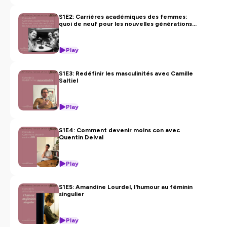
S1E2: Carrières académiques des femmes:
quoi de neuf pour les nouvelles générations
(2/2) avec Dre Maude Schneider
Play
S1E3: Redéfinir les masculinités avec Camille
Saltiel
Play
S1E4: Comment devenir moins con avec
Quentin Delval
Play
S1E5: Amandine Lourdel, l'humour au féminin
singulier
Play