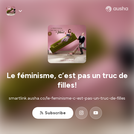
Le féminisme, c’est pas un truc de
filles!
smartlink.ausha.co/le-feminisme-c-est-pas-un-truc-de-filles
Subscribe