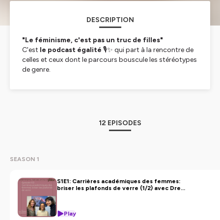
DESCRIPTION
"Le féminisme, c'est pas un truc de filles"
C'est
le podcast égalité
🎙️✨ qui part à la rencontre de
celles et ceux dont le parcours bouscule les stéréotypes
de genre.
Pour suivre notre actualité, partager vos idées ou
nous suggérer des thèmes
, retrouvez-nous sur
Instagram:
📸
https://www.instagram.com/pasuntrucdefille.podcast/
12 EPISODES
🎧
"Le féminisme, c'est pas un truc de filles"
, un
podcast imaginé et animé par
Marine Lazouret
et
Deborah Badoud
SEASON 1
Hébergé par Ausha. Visitez
ausha.co/politique-de-
confidentialite
pour plus d'informations.
S1E1: Carrières académiques des femmes:
briser les plafonds de verre (1/2) avec Dre
Maaike Kruseman
Play