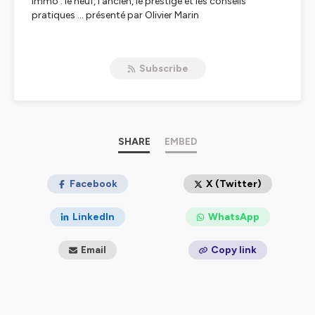
Immo : le neuf, l'ancien, le prestige et les conseils
pratiques ... présenté par Olivier Marin
Hébergé par Ausha. Visitez
ausha.co/politique-de-
confidentialite
pour plus d'informations.
Subscribe
SHARE
EMBED
Facebook
X (Twitter)
LinkedIn
WhatsApp
Email
Copy link