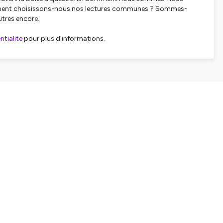
omment choisissons-nous nos lectures communes ? Sommes-
utres encore.
tialite
pour plus d'informations.
SHARE
EMBED
Facebook
X (Twitter)
LinkedIn
WhatsApp
Email
Copy link