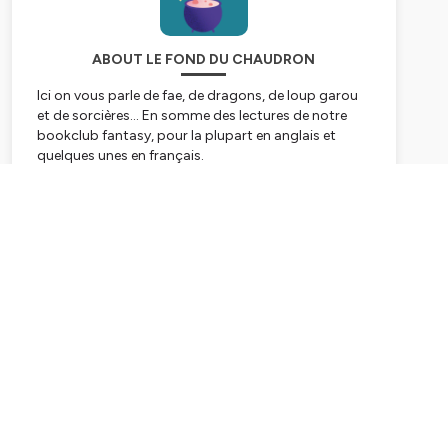
ABOUT LE FOND DU CHAUDRON
Ici on vous parle de fae, de dragons, de loup garou
et de sorcières… En somme des lectures de notre
bookclub fantasy, pour la plupart en anglais et
quelques unes en français.
Le principe est simple : 1 thème ou 1 titre et au micro,
Subscribe
4 lectrices :
🏃🏼‍♀️ Blandine
est notre tout-terrain de la fantasy,
elle peut tout lire. Sa devise : finir ou périr. Elle a déjà
acheté 3 fois le même livre, en français, en anglais et
en tibétain, parce qu’elle avait oublié qu’elle l’avait
déjà lu, mais garde l’ambition d’arriver un jour au
bout de sa PàL.
🧚 Claire
est notre mastermind. Elle est la première
sur le pont des théories alambiquées, étayées,
élaborées. Elle a déjà lu 4 fois Fourth Wing, peut
improviser une conférence d'une heure sur les
dragons, et ce qu'elle aime, c'est que les