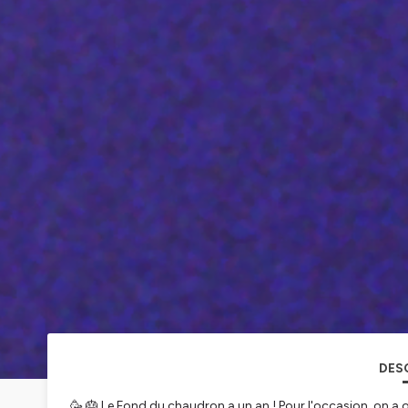
DES
🥳 🎂 Le Fond du chaudron a un an ! Pour l'occasion, on