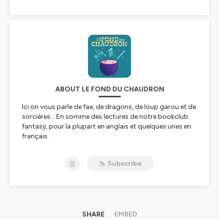
ABOUT LE FOND DU CHAUDRON
Ici on vous parle de fae, de dragons, de loup garou et de
sorcières… En somme des lectures de notre bookclub
fantasy, pour la plupart en anglais et quelques unes en
français.
Le principe est simple : 1 thème ou 1 titre et au micro, 4
Subscribe
lectrices :
🏃🏼‍♀️ Blandine
est notre tout-terrain de la fantasy, elle
peut tout lire. Sa devise : finir ou périr. Elle a déjà acheté
3 fois le même livre, en français, en anglais et en tibétain,
parce qu’elle avait oublié qu’elle l’avait déjà lu, mais
garde l’ambition d’arriver un jour au bout de sa PàL.
SHARE
EMBED