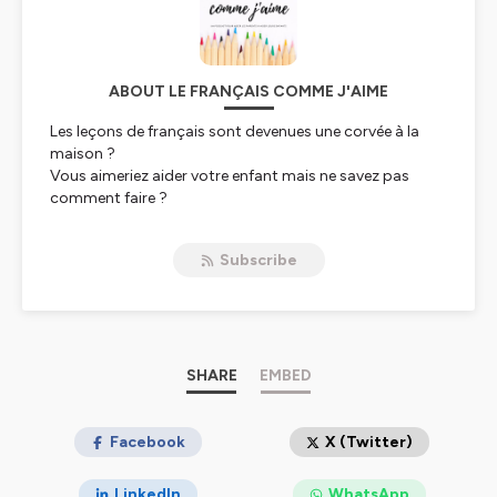
ABOUT LE FRANÇAIS COMME J'AIME
Les leçons de français sont devenues une corvée à la
maison ?
Vous aimeriez aider votre enfant mais ne savez pas
comment faire ?
Le français est devenu source de conflit ?
Cette émission vous donne des pistes de réflexion sur
Subscribe
l'apprentissage du français, sur notre relation avec nos
enfants et sur l'amélioration de notre quotidien afin que
vous puissiez trouver la solution la plus adaptée à votre
situation !
Pour enfin faire aimer le français à nos enfants !
SHARE
EMBED
Hébergé par Ausha. Visitez
ausha.co/politique-de-
confidentialite
pour plus d'informations.
Facebook
X (Twitter)
LinkedIn
WhatsApp