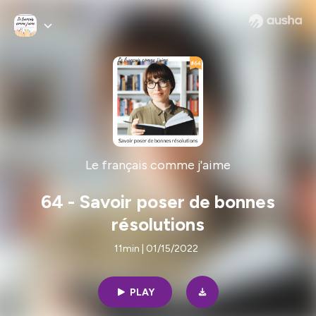
Le français comme j'aime
64 - Savoir poser de bonnes
résolutions
11min | 01/15/2022
PLAY