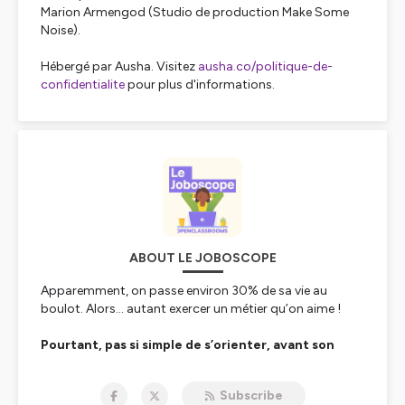
Marion Armengod (Studio de production Make Some
Noise).
Hébergé par Ausha. Visitez
ausha.co/politique-de-
confidentialite
pour plus d'informations.
ABOUT LE JOBOSCOPE
Apparemment, on passe environ 30% de sa vie au
boulot. Alors... autant exercer un métier qu’on aime !
Pourtant, pas si simple de s’orienter, avant son
premier emploi ou en reconversion. Quelles études
choisir ? Quel métier nous plaira ? A quoi ressemble
Subscribe
son quotidien, et quels salaire et évolution peut-