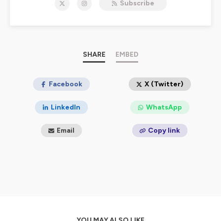
Subscribe
Hébergé par Ausha. Visitez
ausha.co/politique-de-
confidentialite
pour plus d'informations.
SHARE
EMBED
Facebook
X (Twitter)
LinkedIn
WhatsApp
Email
Copy link
YOU MAY ALSO LIKE