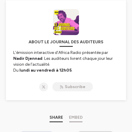
ABOUT LE JOURNAL DES AUDITEURS
L’émission interactive d’Africa Radio présentée par
Nadir Djennad
. Les auditeurs livrent chaque jour leur
vision de l’actualité.
Du
lundi au vendredi à 12h05
.
Pour participer en direct à l'émission :
00 33 1 55 07 58
00
Subscribe
Hébergé par Ausha. Visitez
ausha.co/politique-de-
confidentialite
pour plus d'informations.
SHARE
EMBED