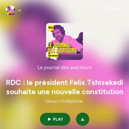
Le journal des auditeurs
RDC : le président Felix Tshisekedi
souhaite une nouvelle constitution
06min | 10/28/2024
PLAY