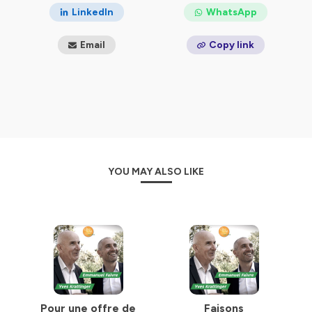
s’ouvrir aux citoyens.
LinkedIn
WhatsApp
• Réalisation sonore :
Musique pour l'Imaginaire
Email
Copy link
Hébergé par Ausha. Visitez
ausha.co/politique-de-
confidentialite
pour plus d'informations.
YOU MAY ALSO LIKE
Pour une offre de
Faisons