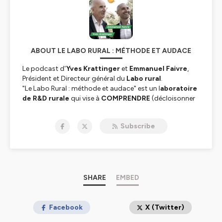
ABOUT LE LABO RURAL : MÉTHODE ET AUDACE
Le podcast d'
Yves Krattinger
et
Emmanuel Faivre
,
Président et Directeur général du
Labo rural
.
"Le Labo Rural : méthode et audace" est un l
aboratoire
de R&D
rurale
qui vise à
COMPRENDRE
(décloisonner
les raisonnements, les enrichir, aborder et expliquer la
complexité tout en essayant de la vulgariser pour agir),
Subscribe
CO-CONSTRUIRE
(toujours rechercher la diversité et la
multidisciplinarité, mobiliser les citoyens) et
AGIR
(produire des connaissances pour apporter des
réponses concrètes, expérimenter et évaluer l’action).
Le
Labo Rural
cherche à développer des circuits courts
de l’implication des acteurs -venus d’horizons
SHARE
EMBED
professionnels et géographiques différents- afin de
décloisonner les analyses, multiplier les regards et
additionner les moyens et les réflexions pour l’action, en
Facebook
X (Twitter)
privilégiant l’implication personnelle des acteurs et