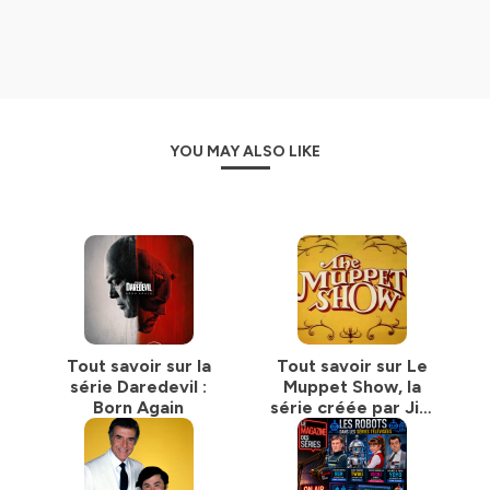
Puis, l'émission a connu une renaissance. En effet, Le
Magazine des Séries a donc fait son grand retour,
toujours pour une diffusion mensuelle, depuis le 5
octobre 2024, sur Radio Campus Lille (106.6 FM). Elle
poursuit désormais son chemin et une 19ème saison est
prévue qui débutera le 26 septembre prochain.
YOU MAY ALSO LIKE
Pour en savoir plus, consultez notre page Facebook :
Le
Magazine des Séries
Hébergé par Ausha. Visitez
ausha.co/politique-de-
confidentialite
pour plus d'informations.
Tout savoir sur la
Tout savoir sur Le
série Daredevil :
Muppet Show, la
Born Again
série créée par Jim
Henson