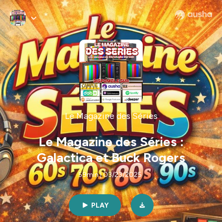
Le Magazine des Séries
Le Magazine des Séries :
Galactica et Buck Rogers
59min | 03/23/2025
PLAY