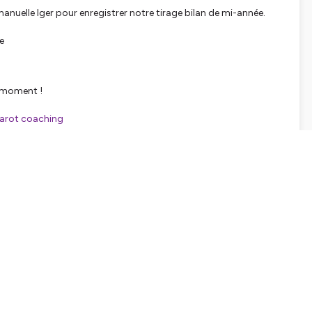
uelle Iger pour enregistrer notre tirage bilan de mi-année.
e
n moment !
 tarot coaching
newsletter
tialite
pour plus d'informations.
SHARE
EMBED
Facebook
X (Twitter)
LinkedIn