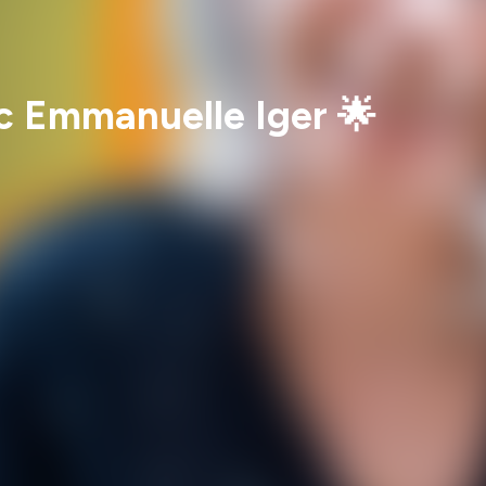
ec Emmanuelle Iger 🌟