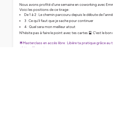
Nous avons profité d'une semaine en coworking avec Emman
Voici les positions de ce tirage :
De 1 à 2 : Le chemin parcouru depuis le débute de l'anné
3 : Ce qu'il faut que je sache pour continuer
4 : Quel sera mon meilleur atout
N'hésite pas à faire le point avec tes cartes 🎴 C'est le bo
🌟Masterclass en accès libre : Libère ta pratique grâce au
⭐️https://www.tara-maga.com
⭐️Inscris-toi à la newsletter :
https://taramaga.podia.com/
Hébergé par Ausha. Visitez
ausha.co/politique-de-confiden