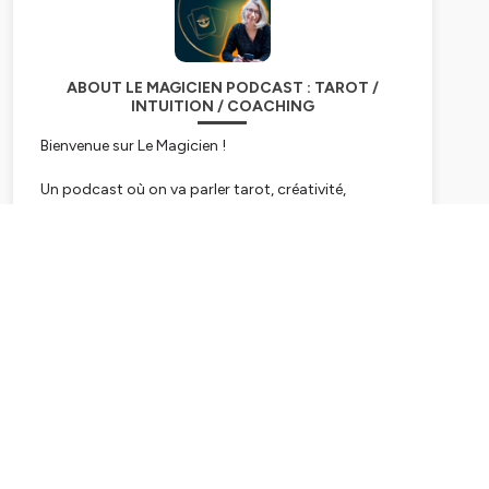
ABOUT LE MAGICIEN PODCAST : TAROT /
INTUITION / COACHING
Bienvenue sur Le Magicien !
Un podcast où on va parler tarot, créativité,
entreprenariat et liberté !
Je m'appelle Fabienne Larnicol je suis tarologue,
formatrice et coach.
Subscribe
Dans ce podcast je veux te partager les coulisses de
mon métier et tous mes tips tarot pour inspirer ta
pratique personnelle.
J'ai invité Emmanuelle Iger à participer sur ce
podcast en continuité de notre livre Devenir
Tarologue.
Nous avions le projet de créer un magazine sur le
tarot et bien le voici en mode Audio !
Tous les vendredi, tu trouveras au programme du