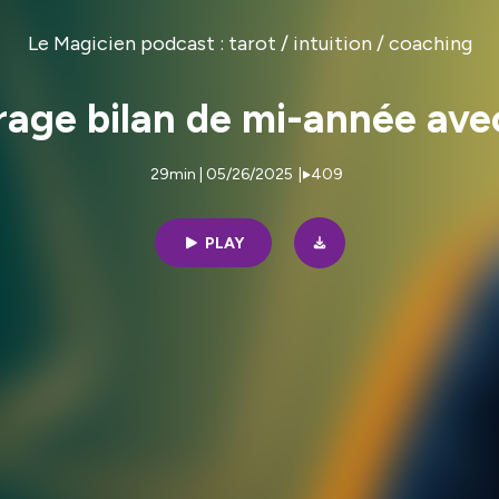
Le Magicien podcast : tarot / intuition / coaching
tirage bilan de mi-année av
29min | 05/26/2025
|
409
PLAY