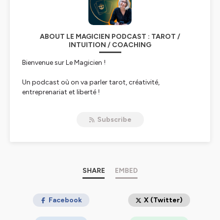
ABOUT LE MAGICIEN PODCAST : TAROT /
INTUITION / COACHING
Bienvenue sur Le Magicien !
Un podcast où on va parler tarot, créativité,
entreprenariat et liberté !
Je m'appelle Fabienne Larnicol je suis tarologue,
formatrice et coach.
Subscribe
Dans ce podcast je veux te partager les coulisses de
mon métier et tous mes tips tarot pour inspirer ta
pratique personnelle.
J'ai invité Emmanuelle Iger à participer sur ce podcast
en continuité de notre livre Devenir Tarologue.
SHARE
EMBED
Nous avions le projet de créer un magazine sur le tarot
et bien le voici en mode Audio !
Tous les vendredi, tu trouveras au programme du
Facebook
X (Twitter)
Magicien :
Des techniques et des conseils