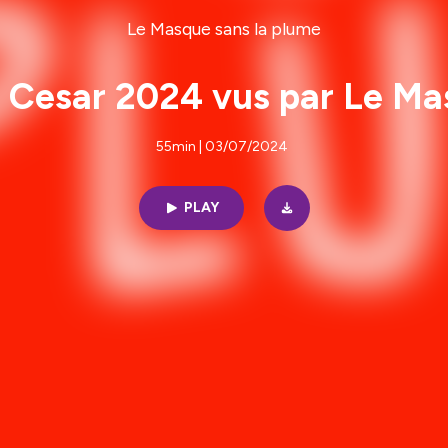
Le Masque sans la plume
Cesar 2024 vus par Le Ma
55min | 03/07/2024
PLAY