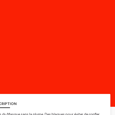
CRIPTION
 du Masque sans la plume. Des blagues pour éviter de ronfler.