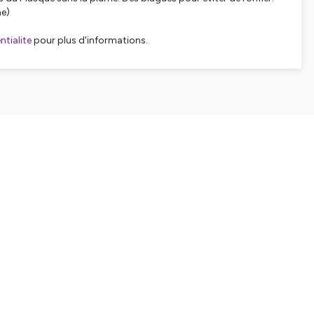
ne)
tialite
pour plus d'informations.
SHARE
EMBED
Facebook
X (Twitter)
LinkedIn
WhatsApp
Email
Copy link