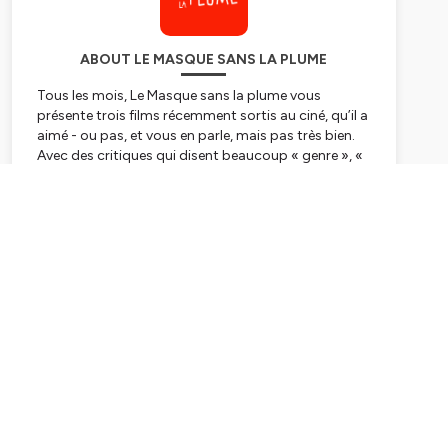
ABOUT LE MASQUE SANS LA PLUME
Tous les mois, Le Masque sans la plume vous
présente trois films récemment sortis au ciné, qu’il a
aimé - ou pas, et vous en parle, mais pas très bien.
Avec des critiques qui disent beaucoup « genre », «
du coup » et « forcément ». Et à la fin, ils donnent
des étoiles.
Subscribe
Hébergé par Ausha. Visitez
ausha.co/politique-de-
confidentialite
pour plus d'informations.