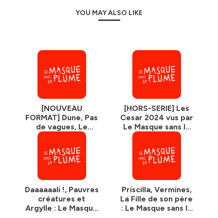
YOU MAY ALSO LIKE
[NOUVEAU
[HORS-SERIE] Les
FORMAT] Dune, Pas
Cesar 2024 vus par
de vagues, Le
Le Masque sans la
Successeur,
plume
Vampire
humaniste… : Le
Masque sans la
plume #22
Daaaaaali !, Pauvres
Priscilla, Vermines,
créatures et
La Fille de son père
Argylle : Le Masque
: Le Masque sans la
sans la plume #21
plume #20