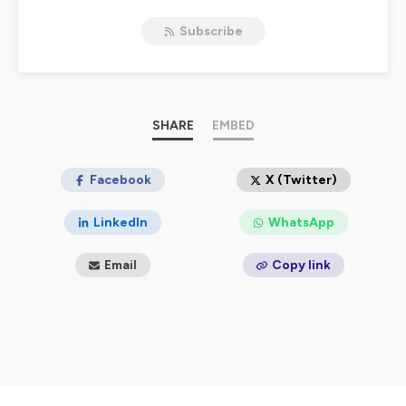
Subscribe
Hébergé par Ausha. Visitez
ausha.co/politique-de-
confidentialite
pour plus d'informations.
SHARE
EMBED
Facebook
X (Twitter)
LinkedIn
WhatsApp
Email
Copy link