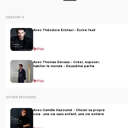
Hébergé par Ausha. Visitez
ausha.co/politique-de-
confidentialite
pour plus d'informations.
SEASON 4
Avec Théodore Eristavi - Écrire l'exil
Play
Avec Thomas Devaux - Créer, exposer,
habiter le monde - Deuxième partie
Play
OTHER EPISODES
Avec Camille Hazoumé - Choisir sa propre
voie : une vie sans enfant, une vie entière