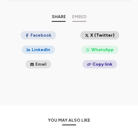
dynamiques géopolitiques d’aujourd’hui et d’anticiper
les tendances de demain.
SHARE
EMBED
L’objectif de ce podcast, est de vous donner un aperçu
de cette richesse et de transmettre des clés de
compréhension du monde dans lequel nous vivons.
Facebook
X (Twitter)
Hébergé par Ausha. Visitez
ausha.co/politique-de-
LinkedIn
WhatsApp
confidentialite
pour plus d'informations.
Email
Copy link
YOU MAY ALSO LIKE