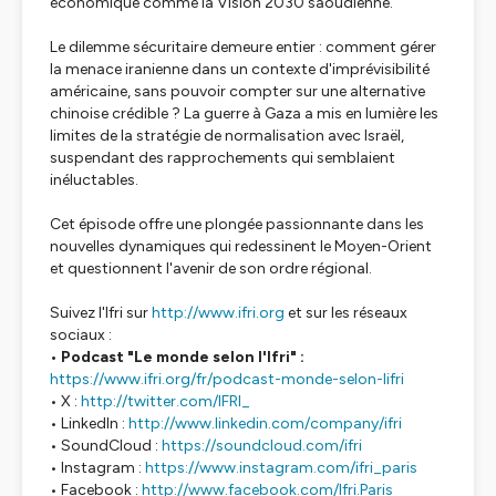
économique comme la Vision 2030 saoudienne.
Le dilemme sécuritaire demeure entier : comment gérer
la menace iranienne dans un contexte d'imprévisibilité
américaine, sans pouvoir compter sur une alternative
chinoise crédible ? La guerre à Gaza a mis en lumière les
limites de la stratégie de normalisation avec Israël,
suspendant des rapprochements qui semblaient
inéluctables.
Cet épisode offre une plongée passionnante dans les
nouvelles dynamiques qui redessinent le Moyen-Orient
et questionnent l'avenir de son ordre régional.
Suivez l'Ifri sur
http://www.ifri.org
et sur les réseaux
sociaux :
•
Podcast "Le monde selon l'Ifri"
:
https://www.ifri.org/fr/podcast-monde-selon-lifri
•
X
:
http://twitter.com/IFRI_
•
LinkedIn
:
http://www.linkedin.com/company/ifri
•
SoundCloud
:
https://soundcloud.com/ifri
•
Instagram
:
https://www.instagram.com/ifri_paris
•
Facebook
:
http://www.facebook.com/Ifri.Paris