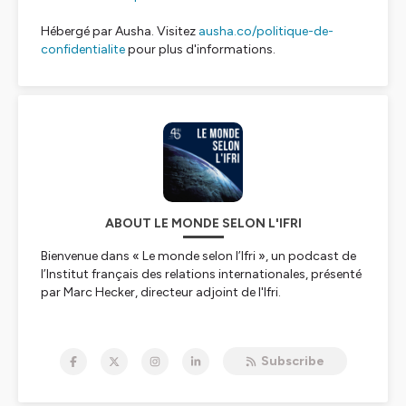
Hébergé par Ausha. Visitez
ausha.co/politique-de-
confidentialite
pour plus d'informations.
ABOUT LE MONDE SELON L'IFRI
Bienvenue dans « Le monde selon l’Ifri », un podcast de
l’Institut français des relations internationales, présenté
par Marc Hecker, directeur adjoint de l'Ifri.
Depuis sa création en 1979, l’
Ifri
s’évertue à décrypter le
monde. Au fil des décennies, il est devenu l’un des
Subscribe
principaux think tanks européens. Chaque année, nous
éditons environ 150 publications et organisons autant
d’événements qui permettent de mieux appréhender les