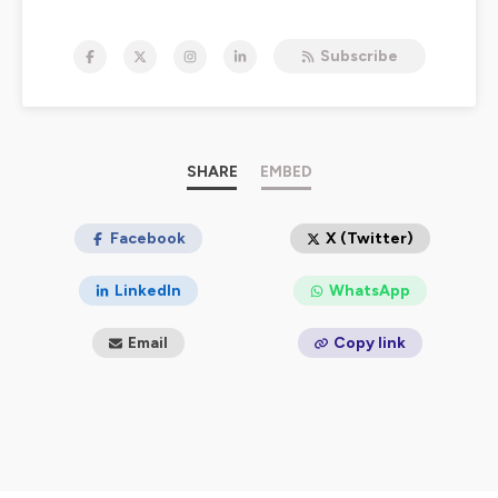
Depuis sa création en 1979, l’
Ifri
s’évertue à décrypter le
monde. Au fil des décennies, il est devenu l’un des
Subscribe
principaux think tanks européens. Chaque année, nous
éditons environ 150 publications et organisons autant
d’événements qui permettent de mieux appréhender les
dynamiques géopolitiques d’aujourd’hui et d’anticiper
les tendances de demain.
SHARE
EMBED
L’objectif de ce podcast, est de vous donner un aperçu
de cette richesse et de transmettre des clés de
compréhension du monde dans lequel nous vivons.
Facebook
X (Twitter)
Hébergé par Ausha. Visitez
ausha.co/politique-de-
LinkedIn
WhatsApp
confidentialite
pour plus d'informations.
Email
Copy link