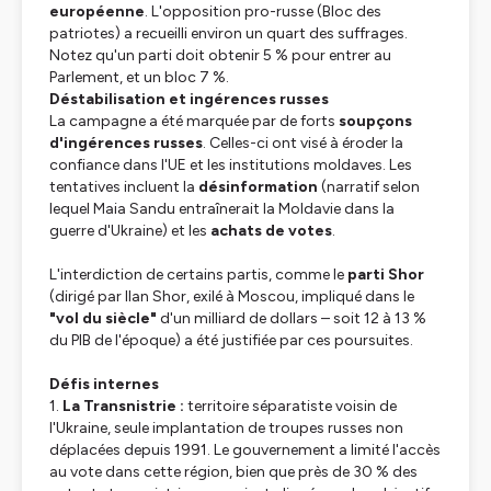
européenne
. L'opposition pro-russe (Bloc des
patriotes) a recueilli environ un quart des suffrages.
Notez qu'un parti doit obtenir 5 % pour entrer au
Parlement, et un bloc 7 %.
Déstabilisation et ingérences russes
La campagne a été marquée par de forts
soupçons
d'ingérences russes
. Celles-ci ont visé à éroder la
confiance dans l'UE et les institutions moldaves. Les
tentatives incluent la
désinformation
(narratif selon
lequel Maia Sandu entraînerait la Moldavie dans la
guerre d'Ukraine) et les
achats de votes
.
L'interdiction de certains partis, comme le
parti Shor
(dirigé par Ilan Shor, exilé à Moscou, impliqué dans le
"vol du siècle"
d'un milliard de dollars – soit 12 à 13 %
du PIB de l'époque) a été justifiée par ces poursuites.
Défis internes
1.
La Transnistrie :
territoire séparatiste voisin de
l'Ukraine, seule implantation de troupes russes non
déplacées depuis 1991. Le gouvernement a limité l'accès
au vote dans cette région, bien que près de 30 % des