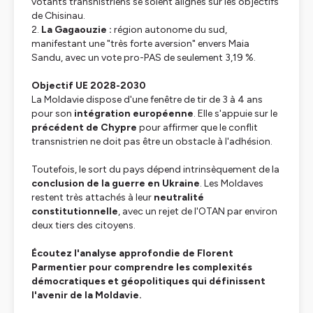
votants transnistriens se soient alignés sur les objectifs
de Chisinau.
2.
La Gagaouzie :
région autonome du sud,
manifestant une "très forte aversion" envers Maia
Sandu, avec un vote pro-PAS de seulement 3,19 %.
Objectif UE 2028-2030
La Moldavie dispose d'une fenêtre de tir de 3 à 4 ans
pour son
intégration européenne
. Elle s'appuie sur le
précédent de Chypre
pour affirmer que le conflit
transnistrien ne doit pas être un obstacle à l'adhésion.
Toutefois, le sort du pays dépend intrinsèquement de la
conclusion de la guerre en Ukraine
. Les Moldaves
restent très attachés à leur
neutralité
constitutionnelle
, avec un rejet de l'OTAN par environ
deux tiers des citoyens.
Écoutez l'analyse approfondie de Florent
Parmentier pour comprendre les complexités
démocratiques et géopolitiques qui définissent
l'avenir de la Moldavie.