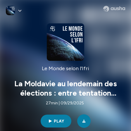
Le Monde selon l'Ifri
La Moldavie au lendemain des
élections : entre tentation
européenne et ingérences russes
27min | 09/29/2025
PLAY