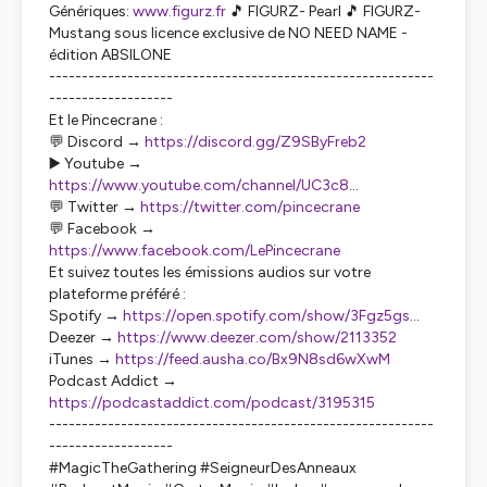
Génériques:
www.figurz.fr
🎵 FIGURZ- Pearl 🎵 FIGURZ-
Mustang sous licence exclusive de NO NEED NAME -
édition ABSILONE
-----------------------------------------------------------
-------------------
Et le Pincecrane :
💬 Discord →
https://discord.gg/Z9SByFreb2
▶️ Youtube →
https://www.youtube.com/channel/UC3c8
...
💬 Twitter →
https://twitter.com/pincecrane
💬 Facebook →
https://www.facebook.com/LePincecrane
Et suivez toutes les émissions audios sur votre
plateforme préféré :
Spotify →
https://open.spotify.com/show/3Fgz5gs
...
Deezer →
https://www.deezer.com/show/2113352
iTunes →
https://feed.ausha.co/Bx9N8sd6wXwM
Podcast Addict →
https://podcastaddict.com/podcast/3195315
-----------------------------------------------------------
-------------------
#MagicTheGathering #SeigneurDesAnneaux