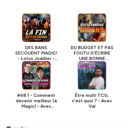
DES BANS
DU BUDGET ET PAS
SECOUENT MAGIC!
FOUTU D'ÉCRIRE
- Lotus Joaillier -
UNE BONNE
Mana Crypt -
HISTOIRE - Avec
Dockside - Avec
Aymeric
JoJo et Wanri
#48.1 - Comment
Être multi TCG,
devenir meilleur (à
c'est quoi ? - Avec
Magic) - Avec
Val
Adyboo et Jirock