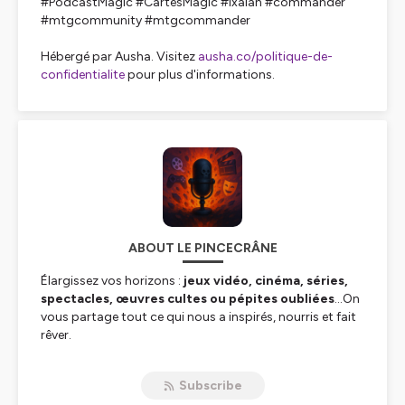
#PodcastMagic #CartesMagic #Ixalan #commander
#mtgcommunity #mtgcommander
Hébergé par Ausha. Visitez
ausha.co/politique-de-
confidentialite
pour plus d'informations.
ABOUT LE PINCECRÂNE
Élargissez vos horizons :
jeux vidéo, cinéma, séries,
spectacles, œuvres cultes ou pépites oubliées
…On
vous partage tout ce qui nous a inspirés, nourris et fait
rêver.
On analyse, on débat, on rit, on s’engueule (un peu) —
bref,
on vit la culture à fond
.
Subscribe
Notre objectif ?
Vous partager des idées de