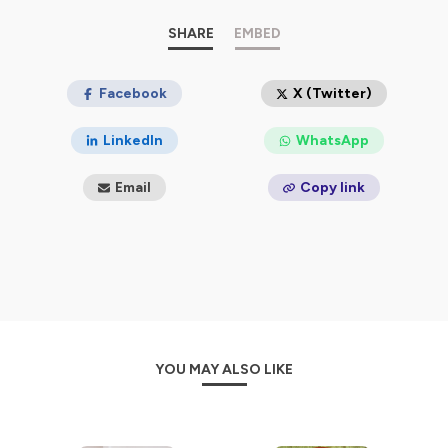
Hébergé par Ausha. Visitez
SHARE
ausha.co/politique-de-
EMBED
confidentialite
pour plus d'informations.
Facebook
X (Twitter)
LinkedIn
WhatsApp
Email
Copy link
YOU MAY ALSO LIKE