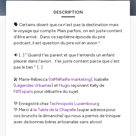
DESCRIPTION
🗣️ Certains disent que ce n'est pas la destination mais
le voyage qui compte. Mais parfois, on est juste content
d'être arrivé... Dans ce septième épisode du pire
podcast, il est question du pire vol en avion !
🔉 [...] " Quand t'es parent et que t'entends un enfant
pleurer dans l'avion... t'es juste content parce que c'est
pas le tien." [...]
🎤 Marie-Rébecca (
téMéRaiRe marketing
), Isabelle
(
Légendes Urbaines
) et
Hugo
reçoivent Kelly de
Fill'Expats
pour débattre du sujet.
💚 Enregistré chez
Technopolis Luxembourg
💛 Merci à
la Table de la Chapelle
(super adresse pour
vos brunchs le dimanche) qui nous a permis de trinquer
avec de bonnes bières artisanales sans alcool