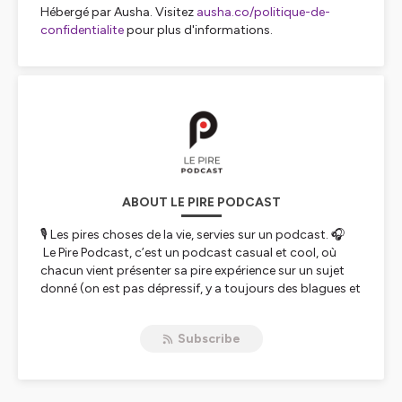
Hébergé par Ausha. Visitez
ausha.co/politique-de-
confidentialite
pour plus d'informations.
ABOUT LE PIRE PODCAST
🎙️ Les pires choses de la vie, servies sur un podcast. 🎧
Le Pire Podcast, c’est un podcast casual et cool, où
chacun vient présenter sa pire expérience sur un sujet
donné (on est pas dépressif, y a toujours des blagues et
on retire du bon de tout ça hein 😃 )
...... Le pire alcool, la pire façon de faire de l’argent sur
Subscribe
Internet, la pire destination de vacances, le pire date, la
pire façon de postuler, la pire expérience à l’étranger, la
pire émission TV, le pire réseau social......
🙋 Isabelle, Marie-Rébecca, Hugo et Fayçal