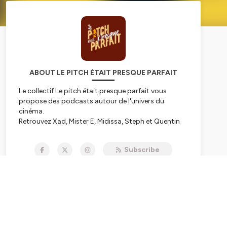
ABOUT LE PITCH ÉTAIT PRESQUE PARFAIT
Le collectif
Le pitch était presque parfait
vous
propose des podcasts autour de l'univers du
cinéma.
Retrouvez Xad, Mister E, Midissa, Steph et Quentin
dans les émissions suivantes :
Qu'est ce que c'est Bond !,
le podcast dédié à la
Subscribe
saga James Bond de Eon Production
Du cinéma au TOP
, le podcast qui évoque un film
par le biais d'une chanson culte
Précédemment sur vos écrans
, le podcast qui
revient sur un film et son
remake/reboot/sequel/prequel...
Le ciné du commerce,
l'émission où nous traitons
d'un dossier thématique série ou ciné et nous