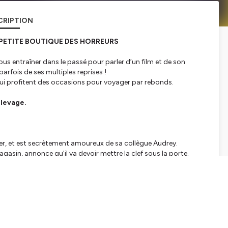
CRIPTION
 PETITE BOUTIQUE DES HORREURS
ous entraîner dans le passé pour parler d’un film et de son
parfois de ses multiples reprises !
s qui profitent des occasions pour voyager par rebonds.
élevage.
tier, et est secrètement amoureux de sa collègue Audrey.
gasin, annonce qu'il va devoir mettre la clef sous la porte.
nue qu'il avait trouvée le jour d'une éclipse.
ent.
, et Seymour éprouve chaque jour - au fur et à mesure qu'elle