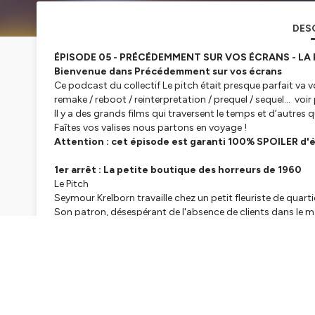
DES
ÉPISODE 05 - PRÉCÉDEMMENT SUR VOS ÉCRANS - LA
Bienvenue dans Précédemment sur vos écrans
Ce podcast du collectif
Le pitch était presque parfait
va v
remake / reboot / reinterpretation / prequel / sequel... voir 
Il y a des grands films qui traversent le temps et d’autre
Faîtes vos valises nous partons en voyage !
Attention : cet épisode est garanti 100% SPOILER d'
1er arrêt : La petite boutique des horreurs de 1960
Le Pitch
Seymour Krelborn travaille chez un petit fleuriste de quar
Son patron, désespérant de l'absence de clients dans le ma
Seymour propose alors de mettre en vitrine une plante incon
Intrigués par l'aspect étrange de la plante, les clients afflu
Il s'avère cependant que la plante a besoin de sang humain
grandit - plus de mal à la nourrir.
(Wikipedia)
2ème arrêt : La petite boutique des horreurs de 1986