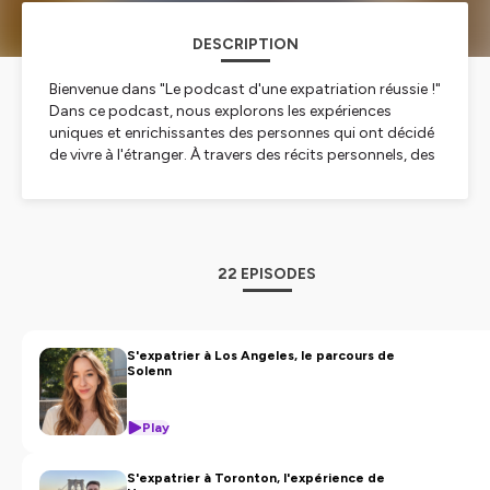
DESCRIPTION
Bienvenue dans "Le podcast d'une expatriation réussie !"
Dans ce podcast, nous explorons les expériences
uniques et enrichissantes des personnes qui ont décidé
de vivre à l'étranger. À travers des récits personnels, des
conseils pratiques et des interviews inspirantes, nous
découvrons les défis, les réussites et les leçons apprises
de ceux qui ont fait le grand saut. Que vous soyez déjà
expatrié, en train de préparer votre départ, ou
simplement curieux de connaître la vie à l'étranger, ce
22 EPISODES
podcast est fait pour vous. Rejoignez-nous pour un
voyage fascinant à travers le monde et laissez-vous
inspirer par ces histoires d'expatriation réussie !
S'expatrier à Los Angeles, le parcours de
Solenn
Hébergé par Ausha. Visitez
ausha.co/politique-de-
confidentialite
pour plus d'informations.
Play
S'expatrier à Toronton, l'expérience de