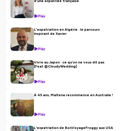
d’une expatriée française
Play
L’expatriation en Algérie : le parcours
inspirant de Xavier
Play
Vivre au Japon : ce qu’on ne vous dit pas
[Feat @CloudyWedding]
Play
À 45 ans, Maïtena recommence en Australie !
Play
L'expatriation de BonVoyageFroggy aux USA