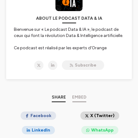
ABOUT LE PODCAST DATA & IA
Bienvenue sur « Le podcast Data & IA », le podcast de
ceux qui font la révolution Data & Intelligence artificielle.
Ce podcast est réalisé par les experts d'Orange
Business (Digital Services France), qui accompagne les
entreprises dans la Data, l’IA, le Digital et le Cloud.
Subscribe
La data et l’intelligence artificielle ont pris une
importance énorme et arrivent au cœur du
fonctionnement de l’entreprise et de ses activités. Elles
rythment l’économie et notre quotidien.
SHARE
EMBED
Nos experts vous proposent ici un décryptage de ces
sujets. Ce podcast est la version audio de nos webinars
et de certains de nos événements majeurs.
Facebook
X (Twitter)
Bonne écoute !
LinkedIn
WhatsApp