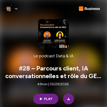
Le podcast Data & IA
#28 – Parcours client, IA
conversationnelles et rôle du GEO
(Generative Engine Optimization)
49min | 05/29/2026
PLAY