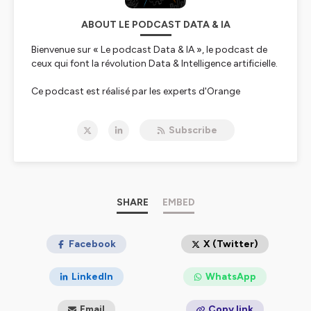
ABOUT LE PODCAST DATA & IA
Bienvenue sur « Le podcast Data & IA », le podcast de
ceux qui font la révolution Data & Intelligence artificielle.
Ce podcast est réalisé par les experts d'Orange
Business (Digital Services France), qui accompagne les
entreprises dans la Data, l’IA, le Digital et le Cloud.
Subscribe
La data et l’intelligence artificielle ont pris une
importance énorme et arrivent au cœur du
fonctionnement de l’entreprise et de ses activités. Elles
rythment l’économie et notre quotidien.
SHARE
EMBED
Nos experts vous proposent ici un décryptage de ces
sujets. Ce podcast est la version audio de nos webinars
et de certains de nos événements majeurs.
Facebook
X (Twitter)
Bonne écoute !
LinkedIn
WhatsApp
******************************
Email
Copy link