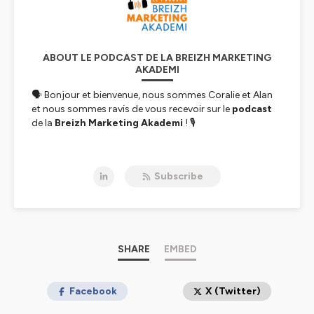
ABOUT LE PODCAST DE LA BREIZH MARKETING
AKADEMI
🗣 Bonjour et bienvenue, nous sommes Coralie et Alan
et nous sommes ravis de vous recevoir sur le
podcast
de la
Breizh Marketing Akademi
! 🎙
🎧 A chaque épisode, nous vous proposons d'explorer
un
thème innovant en marketing & communication
Subscribe
et en découvrir
les clés avec un expert
dans le
domaine.
🌐La
Breizh Marketing Akademi
est à l'initiative de
Produit en Bretagne
, c'est le premier réseau destiné
aux professionnels du marketing et de la
SHARE
EMBED
communication en Bretagne y compris les enseignants
chercheurs de la région.
Les rencontres organisées permettent d’apprendre, de
Facebook
X (Twitter)
progresser, de partager et d’échanger sur des sujets