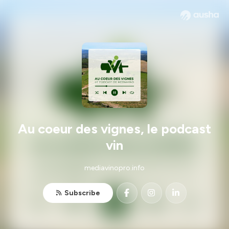
Au coeur des vignes, le podcast
vin
mediavinopro.info
Subscribe