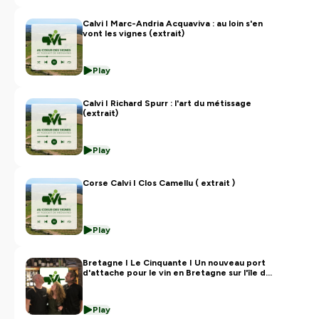
podcast, abonnez vous via le lien ci-dessous :
https://mediavino.info/produit/abonnement/
Grâce à
Calvi I Marc-Andria Acquaviva : au loin s'en
vont les vignes (extrait)
votre abonnement,
au-delà du podcast, vous
recevrez également, chaque lundi à 12h :
une vidéo,
interview et un édito.
Play
Depuis son
lancement en janvier 2021,
Médiavino a
Calvi I Richard Spurr : l'art du métissage
visité près de 100 vignobles pépites et diffusé plus de
(extrait)
200 épisode de son podcast
Au Cœur des Vignes.
Play
Hébergé par Ausha. Visitez
ausha.co/politique-de-
confidentialite
pour plus d'informations.
Corse Calvi I Clos Camellu ( extrait )
Play
Bretagne I Le Cinquante I Un nouveau port
d'attache pour le vin en Bretagne sur l'île de
Groix (extrait)
Play