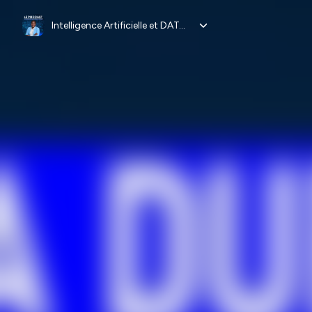
Intelligence Artificielle et DATA - Le Podcast de Natacha Njongwa Yepnga