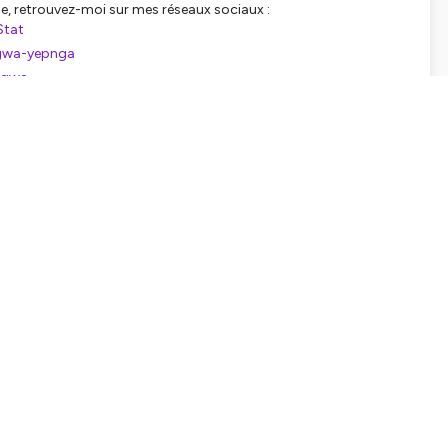
e, retrouvez-moi sur mes réseaux sociaux :
Stat
ngwa-yepnga
ngwa
tialite
pour plus d'informations.
APTERS
0sec
émique
2min
ciété ?
6min