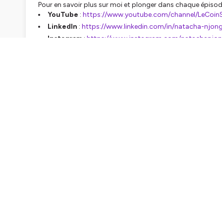
Pour en savoir plus sur moi et plonger dans chaque épisod
YouTube
:
https://www.youtube.com/channel/LeCoin
LinkedIn
:
https://www.linkedin.com/in/natacha-njo
Instagram
:
https://www.instagram.com/natachanjo
TikTok
:
https://www.tiktok.com/@natachanjongwa
Hébergé par Ausha. Visitez
ausha.co/politique-de-confiden
CH
Introduction et Présentation d'Erika Dupont, PhD
Qu'est-ce qu'un Doctorat ? Durée et Parcours Acad
Pourquoi la Recherche est-elle Essentielle pour la So