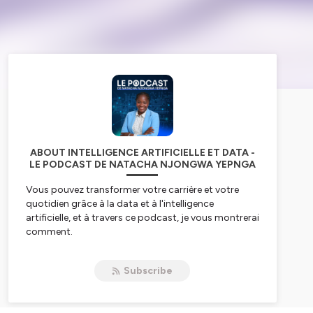
ABOUT INTELLIGENCE ARTIFICIELLE ET DATA -
LE PODCAST DE NATACHA NJONGWA YEPNGA
Vous pouvez transformer votre carrière et votre
quotidien grâce à la data et à l'intelligence
artificielle, et à travers ce podcast, je vous montrerai
comment.
Je suis data scientist et j'accompagne les
Subscribe
entreprises dans leurs initiatives de data et
d'intelligence artificielle, tout en enseignant à
l'ENSAI, une école d'ingénieurs spécialisée dans ce