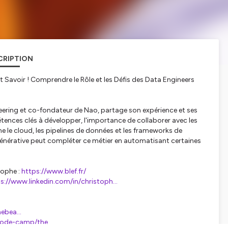
CRIPTION
Savoir ! Comprendre le Rôle et les Défis des Data Engineers
neering et co-fondateur de Nao, partage son expérience et ses
étences clés à développer, l'importance de collaborer avec les
e le cloud, les pipelines de données et les frameworks de
énérative peut compléter ce métier en automatisant certaines
stophe :
https://www.blef.fr/
s://www.linkedin.com/in/christoph
...
mebea
...
code-camp/the
...