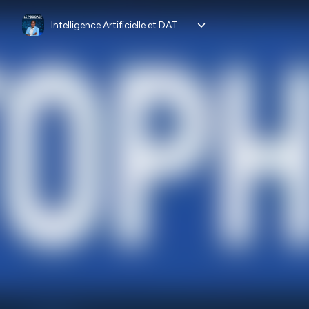
Intelligence Artificielle et DATA - Le Podcast de Natacha Njongwa Yepnga