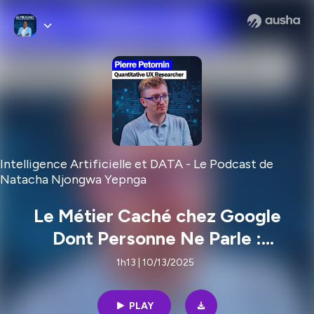
Intelligence Artificielle et DATA - Le Podcast de
Natacha Njongwa Yepnga
Le Métier Caché chez Google
Dont Personne Ne Parle :
Quantitative UX Researcher
1h13 | 10/13/2025
PLAY