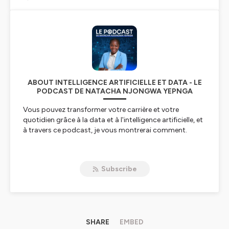
ABOUT INTELLIGENCE ARTIFICIELLE ET DATA - LE
PODCAST DE NATACHA NJONGWA YEPNGA
Vous pouvez transformer votre carrière et votre
quotidien grâce à la data et à l'intelligence artificielle, et
à travers ce podcast, je vous montrerai comment.
Je suis data scientist et j'accompagne les entreprises
dans leurs initiatives de data et d'intelligence artificielle,
Subscribe
tout en enseignant à l'ENSAI, une école d'ingénieurs
spécialisée dans ce domaine. Avec plus de 5 ans
d'expérience, je partage avec passion mon expertise
pour aider les organisations à exploiter pleinement leurs
données et à maximiser leur potentiel.
SHARE
EMBED