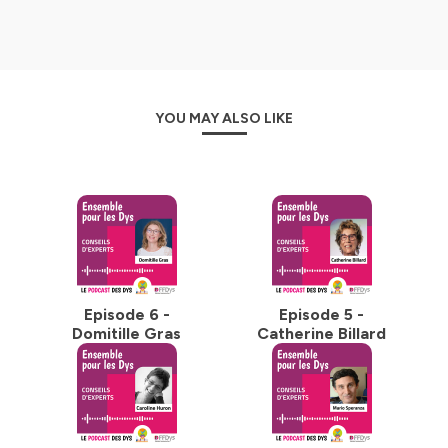
troubles-specifiques-du-langage-et-des-
apprentissages-tsla-ou-troubles-dys/
Hébergé par Ausha. Visitez
ausha.co/politique-de-
confidentialite
pour plus d'informations.
YOU MAY ALSO LIKE
Episode 6 -
Episode 5 -
Domitille Gras
Catherine Billard