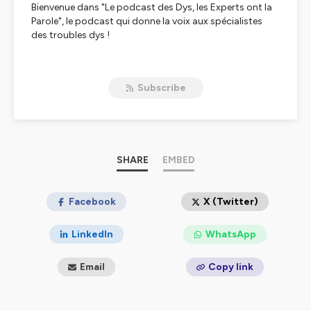
Bienvenue dans "Le podcast des Dys, les Experts ont la
Parole", le podcast qui donne la voix aux spécialistes
des troubles dys !
Chaque épisode, nous plongeons au cœur des
avancées scientifiques et des recherches les plus
Subscribe
récentes sur les troubles du langage et des
apprentissages , dysphasie (TDL), dyslexie, dyscalculie,
dyspraxie (TDC) ... souvent regroupés sous le terme
"troubles Dys » (1). Que vous soyez un parent, un
enseignant, un professionnel de la santé, ou simplement
curieux d'en savoir plus, ce podcast est pour vous.
SHARE
EMBED
Nous invitons les experts du conseil scientifique de
la Federation Française des Dys (FFDys) pour explorer et
expliquer les découvertes, les stratégies et les outils qui
Facebook
X (Twitter)
peuvent faire une différence. Préparez-vous à enrichir
vos connaissances et à découvrir comment soutenir au
LinkedIn
WhatsApp
mieux les personnes concernées par les troubles
« Dys » .
Email
Copy link
(1)
https://www.ffdys.com/actualites/contribution-du-
comite-scientifique-de-la-ffdys-a-la-definition-des-