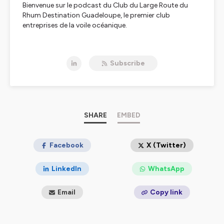
Bienvenue sur le podcast du Club du Large Route du
Rhum Destination Guadeloupe, le premier club
entreprises de la voile océanique.
Le Club du Large, c’est une communauté de passionnés
de courses qui se retrouvent lors de temps forts autour
Subscribe
des principales épreuves du calendrier voile.
Porté par OC Sport Pen Duick et parrainé par le CIC, le
Club du Large c’est un réseau d’affaires, bien sûr, mais
aussi une véritable plateforme de contenus avec des
conférences, une newsletter, une web série, une page
SHARE
EMBED
LinkedIn et ce podcast dans lequel nous recevons les
hommes et les femmes qui font la course au large.
Toutes les infos sur le club sont à retrouver
Facebook
X (Twitter)
sur
clubdularge.com
LinkedIn
WhatsApp
Hébergé par Ausha. Visitez
ausha.co/politique-de-
confidentialite
pour plus d'informations.
Email
Copy link