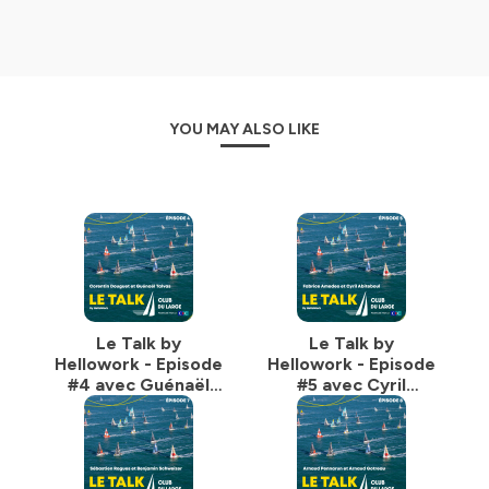
YOU MAY ALSO LIKE
Le Talk by
Le Talk by
Hellowork - Episode
Hellowork - Episode
#4 avec Guénaël
#5 avec Cyril
Talvas et Corentin
Abiteboul et
Douguet
Fabrice Amedeo