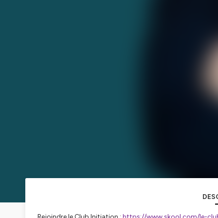
DES
Rejoindre le Club Initiation :
https://www.skool.com/le-clu