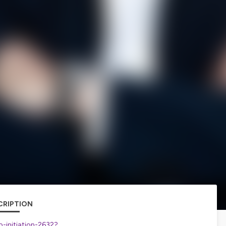
CRIPTION
b-initiation-2632?