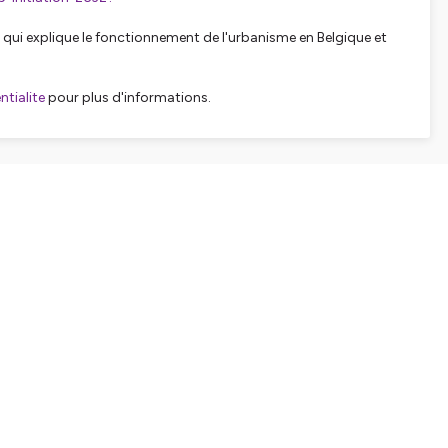
 qui explique le fonctionnement de l'urbanisme en Belgique et
tialite
pour plus d'informations.
SHARE
EMBED
Facebook
X (Twitter)
LinkedIn
WhatsApp
Email
Copy link