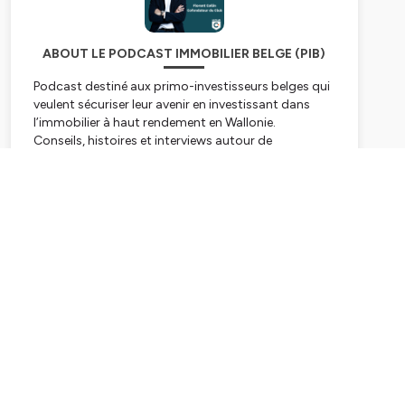
ABOUT LE PODCAST IMMOBILIER BELGE (PIB)
Podcast destiné aux primo-investisseurs belges qui
veulent sécuriser leur avenir en investissant dans
l’immobilier à haut rendement en Wallonie.
Conseils, histoires et interviews autour de
l’immobilier en Belgique.
Rejoins notre communauté immo 100%
Subscribe
GRATUITE ici : https://www.skool.com/le-club-
initiation-2632/about
Animé par Florent Collin, rentier en courte durée et
cofondateur du Club, la plus grande communauté
d’experts et d’investisseurs sur le marché wallon.
Hébergé par Ausha. Visitez
ausha.co/politique-de-
confidentialite
pour plus d'informations.