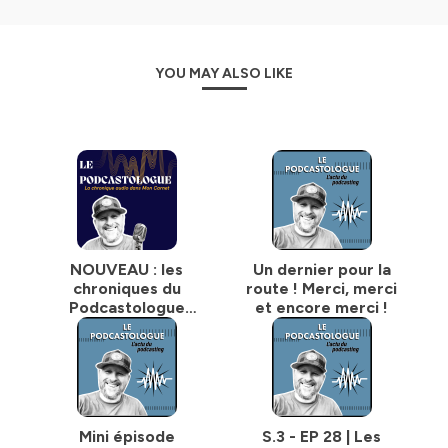
Auteur et animateur
:
- Stéphane Berthomet : créateur et animateur de
YOU MAY ALSO LIKE
podcasts documentaires pour des grands médias tels
que CBC Radio-Canada ou France-Culture et
producteur de contenus audios pour des marques et
organisations. Stéphane vit au Québec.
Coanimateurs:
- Bruno Guglielminetti : pionnier de l'audio et réalisateur
de podcasts au Québec. Créateur et animateur du
balado
Mon Carnet
, dédié à l'actualité audio-numérique
et aux nouvelles technologies.
NOUVEAU : les
Un dernier pour la
- Philippe Chapot : homme de radio et de podcast,
chroniques du
route ! Merci, merci
créateur du Paris Radio Show - un salon de l'audio
Podcastologue
et encore merci !
réunissant 9000 visiteurs sur place et en virtuel et
dans le balado
fondateur du
Podcast Magazine
.
«Mon Carnet»
Edisound est le partenaire de ce podcast.
(edisound.com)
Grâce à des players audio installés dans les articles de
Mini épisode
S.3 - EP 28 | Les
médias partenaires, edisound permet aux créateurs et