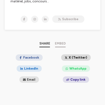
matériel, jobs, concours...
Tous les 15 jours, le jeudi matin
: un épisode avec
Bruno Guglielminetti et Philippe Chapot sur différents
Subscribe
sujets (infos, matériel, techno...)
Et en bonus de temps en temps, des entrevues avec des
personnalités du milieu du podcast.
Animé par trois professionnels de l'industrie du
podcast, Stéphane Berthomet, Bruno Guglielminetti et
SHARE
EMBED
Philippe Chapot, ce rendez-vous bi-mensuel vous
plongera au coeur de l'actualité récente de tout ce qui
touche au podcasting. Que vous soyez au début de la
Facebook
X (Twitter)
création de votre podcast ou au centième épisode de
votre série documentaire ou de fiction, ce podcast est
LinkedIn
WhatsApp
fait pour vous.
Email
Copy link
On y parle des innovations technologiques, des grandes
tendances du marché du podcast, des nouveautés en
matériels et logiciels et des entrevues régulières
viendront enrichir les discussions et les échanges tout
en informant les auditeurs et auditrices sur l'actualité de
l'industrie du podcasting.