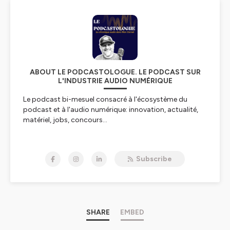
ABOUT LE PODCASTOLOGUE. LE PODCAST SUR
L'INDUSTRIE AUDIO NUMÉRIQUE
Le podcast bi-mesuel consacré à l'écosystème du
podcast et à l'audio numérique: innovation, actualité,
matériel, jobs, concours...
Tous les 15 jours, le jeudi matin
: un épisode avec
Bruno Guglielminetti et Philippe Chapot sur différents
Subscribe
sujets (infos, matériel, techno...)
Et en bonus de temps en temps, des entrevues avec des
personnalités du milieu du podcast.
Animé par trois professionnels de l'industrie du
podcast, Stéphane Berthomet, Bruno Guglielminetti et
SHARE
EMBED
Philippe Chapot, ce rendez-vous bi-mensuel vous