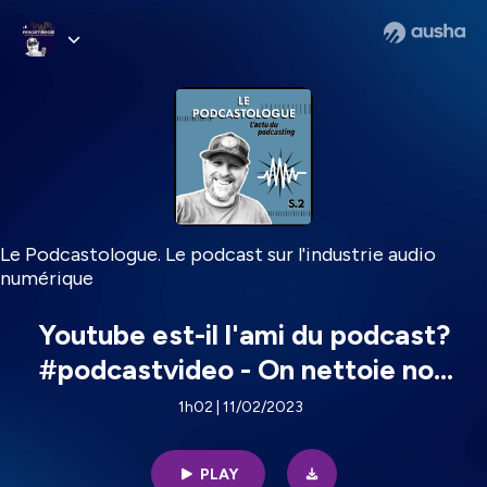
Le Podcastologue. Le podcast sur l'industrie audio
numérique
Youtube est-il l'ami du podcast?
#podcastvideo - On nettoie nos
pistes - Test du SHURE SM7db |
1h02 | 11/02/2023
EP 24 | 2 nov 2023
PLAY