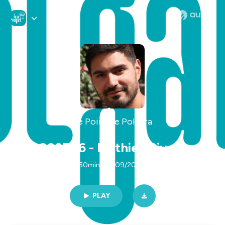
Le Point de Polgara
S03E06 - Mathieu Rivero
50min | 10/09/2025
PLAY