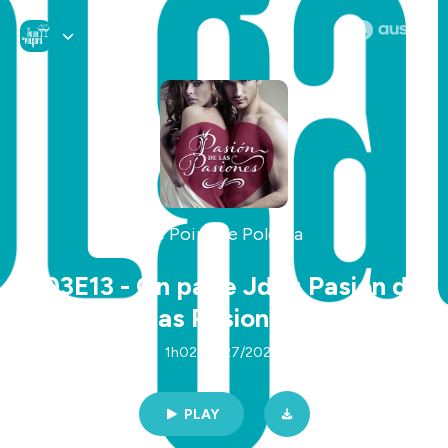
Le Point de Polgara
S03E13 - On parle JdR : Pasion de
las Pasiones
1h02 | 11/27/2025
PLAY