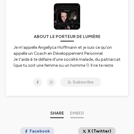
ABOUT LE PORTEUR DE LUMIÈRE
Je m'appelle Angellyca Hoffmann et je suis ce qu'on
appelle un Coach en Développement Personnel.
Je t'aide à te défaire d'une société malade, du patriarcat
(que tu soit une femme ou un homme !). Il ne te reste
qu'à choisir ta playlist ! 🥰
Subscribe
Hébergé par Ausha. Visitez
ausha.co/politique-de-
confidentialite
pour plus d'informations.
SHARE
EMBED
Facebook
X (Twitter)