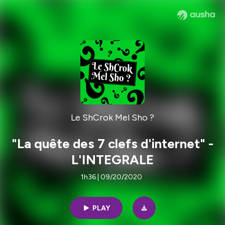
Le ShCrok Mel Sho ?
"La quête des 7 clefs d'internet" -
L'INTEGRALE
1h36 | 09/20/2020
PLAY