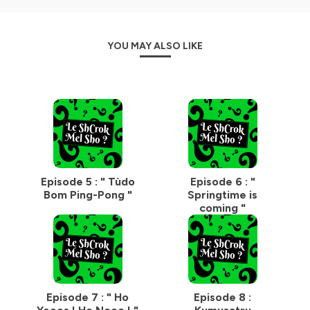
https://linktr.ee/LeShCrokMelSho
Hébergé par Ausha. Visitez
ausha.co/politique-de-
YOU MAY ALSO LIKE
confidentialite
pour plus d'informations.
Episode 5 : " Tùdo
Episode 6 : "
Bom Ping-Pong "
Springtime is
coming "
Episode 7 : " Ho
Episode 8 :